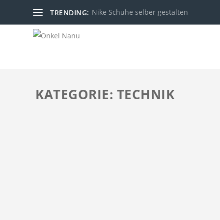
Nike Schuhe selber gestalten
TRENDING:
KATEGORIE: TECHNIK
BITCOINS KAUFEN UND VERKAUFEN
by
Onkel Nanu
|
27. Okt 2017
|
Internet
|
0
|
Die Akzeptanz von Bitcoins und andere Kryptowährun
verschiedene Möglichkeiten dafür. Ich beschäftige 
Jetzt über den Kauf von Bitcoins informieren.