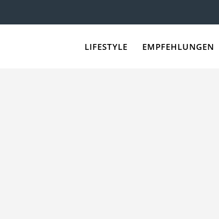
LIFESTYLE
EMPFEHLUNGEN
gen als Zahlungsmittel steigt immer weiter. Wer Bitcoins kaufen 
mich mit dem Thema seit einigen Monaten und meine Erfahrungen hi