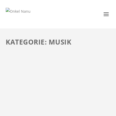
KATEGORIE: MUSIK
SPOTIFY – WARUM DER MUSIK-STREAMING-
DIENST EINFACH GEIL IST
by
Onkel Nanu
|
2. Okt 2016
|
Musik
|
0
|
Spotify wirbt mit grenzenlosem Musikgenuss für einen
fairen monatlichen Festpreis. Onkel Nanu nutzt Spotify
seit einigen Jahren und berichtet von seinen
Erfahrungen mit dem weltweit größtem Musik-