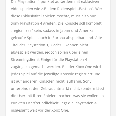
Die Playstation 4 punktet außerdem mit exklusiven
Videospielen wie z.B. dem Rollenspiel „Bastion“. Wer
diese Exklusivtitel spielen möchte, muss also nur
Sony Playstation 4 greifen. Die Konsole soll komplett
„region free“ sein, sodass in Japan und Amerika
gekaufte Spiele auch in Europa abspielbar sind. Alte
Titel der Playstation 1, 2 oder 3 können nicht
abgespielt werden, jedoch sollen über einen
Streamingdienst Einige für die Playstation 4
zugänglich gemacht werden. Bei der Xbox One wird
jedes Spiel auf die jeweilige Konsole registriert und
ist auf anderen Konsolen nicht lauffähig. Sony
unterbindet den Gebrauchtmarkt nicht, sondern lässt
die User mit ihren Spielen machen, was sie wollen. In
Punkten Userfreundlichkeit liegt die Playstation 4
insgesamt weit vor der Xbox One.