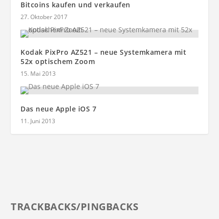
Bitcoins kaufen und verkaufen
27. Oktober 2017
Kodak PixPro AZ521 – neue Systemkamera mit
52x optischem Zoom
15. Mai 2013
Das neue Apple iOS 7
11. Juni 2013
TRACKBACKS/PINGBACKS