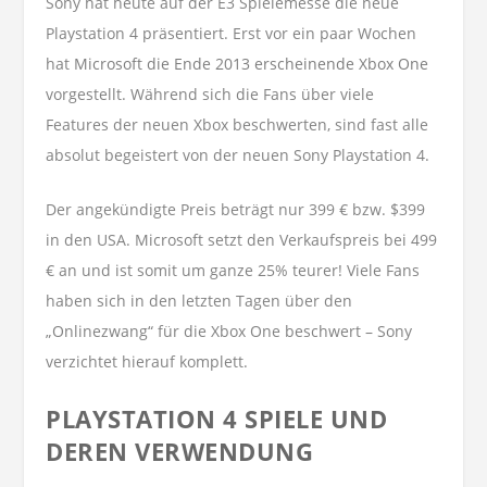
Sony hat heute auf der E3 Spielemesse die neue
Playstation 4 präsentiert. Erst vor ein paar Wochen
hat
Microsoft die Ende 2013 erscheinende Xbox One
vorgestellt. Während sich die Fans über viele
Features der neuen Xbox beschwerten, sind fast alle
absolut begeistert von der neuen Sony Playstation 4.
Der angekündigte Preis beträgt nur 399 € bzw. $399
in den USA. Microsoft setzt den Verkaufspreis bei 499
€ an und ist somit um ganze 25% teurer! Viele Fans
haben sich in den letzten Tagen über den
„Onlinezwang“ für die Xbox One beschwert – Sony
verzichtet hierauf komplett.
PLAYSTATION 4 SPIELE UND
DEREN VERWENDUNG