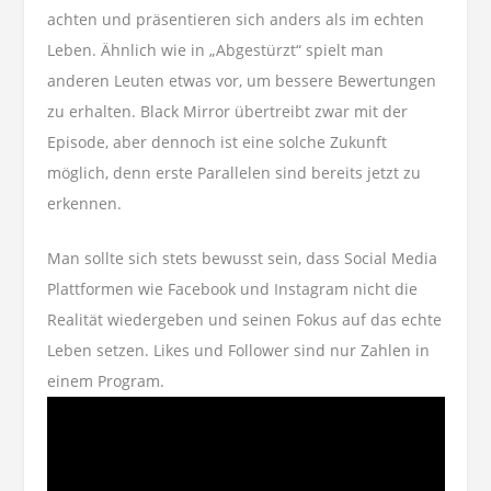
achten und präsentieren sich anders als im echten
Leben. Ähnlich wie in „Abgestürzt“ spielt man
anderen Leuten etwas vor, um bessere Bewertungen
zu erhalten. Black Mirror übertreibt zwar mit der
Episode, aber dennoch ist eine solche Zukunft
möglich, denn erste Parallelen sind bereits jetzt zu
erkennen.
Man sollte sich stets bewusst sein, dass Social Media
Plattformen wie Facebook und Instagram nicht die
Realität wiedergeben und seinen Fokus auf das echte
Leben setzen. Likes und Follower sind nur Zahlen in
einem Program.